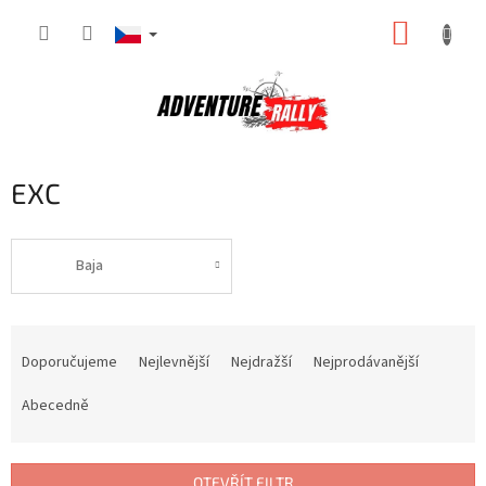
Přejít
NÁKUP
na
obsah
KOŠÍK
EXC
Baja
Ř
a
Doporučujeme
Nejlevnější
Nejdražší
Nejprodávanější
z
e
Abecedně
n
í
p
OTEVŘÍT FILTR