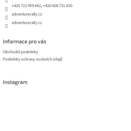
r
+420 722 959 662, +420 606 721 830
v
adventurerally.cz
k
y
adventurerally.cz
v
ý
p
Informace pro vás
i
s
Obchodní podmínky
u
Podmínky ochrany osobních údajů
Instagram