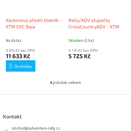
Karbonový přední blatník -
Rally/ADV stupačky
KTM EXC Baja
CrossCountryADV - KTM
Na dotaz
Skladem
(1 ks)
9 614 Kč bez DPH
4 731 Kč bez DPH
11 633 Kč
5 725 Kč
Do košíku
6
položek celkem
O
v
l
Z
á
á
d
p
a
a
Kontakt
c
t
í
obchod
@
adventure-rally.cz
í
p