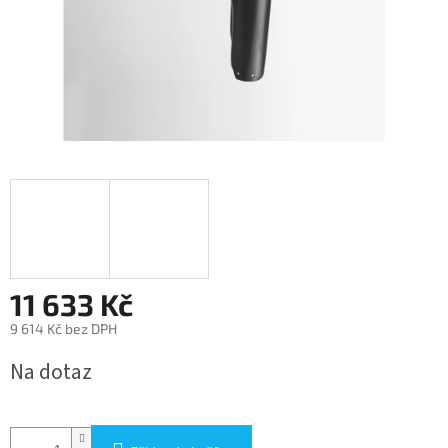
11 633 Kč
9 614 Kč bez DPH
Měrná
Na dotaz
cena: