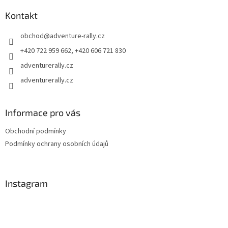
p
a
Kontakt
t
obchod
@
adventure-rally.cz
í
+420 722 959 662, +420 606 721 830
adventurerally.cz
adventurerally.cz
Informace pro vás
Obchodní podmínky
Podmínky ochrany osobních údajů
Instagram