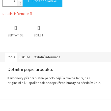
Přidat do košíku
Detailní informace
ZEPTAT SE
SDÍLET
Popis
Diskuze
Ostatní informace
Detailní popis produktu
Karbonový přední blatník je odolnější a hlavně lehčí, než
originální díl. Uspoříte tak neodpružené hmoty na předním kole.
Z
á