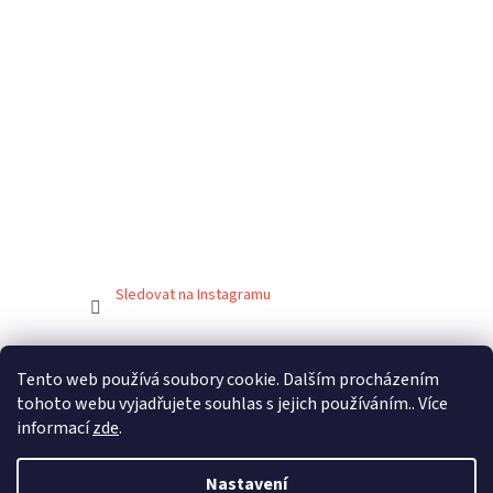
Sledovat na Instagramu
Facebook
Tento web používá soubory cookie. Dalším procházením
ADVENTURE-RALLY.CZ
tohoto webu vyjadřujete souhlas s jejich používáním.. Více
informací
zde
.
Nastavení
Vytvořil Shoptet