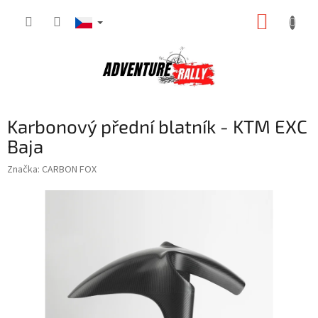
Přejít
NÁKUP
na
obsah
KOŠÍK
Karbonový přední blatník - KTM EXC
Baja
Značka:
CARBON FOX