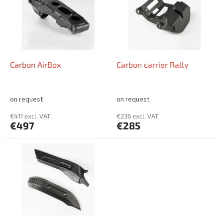
i
t
n
o
g
f
p
r
o
Carbon AirBox
Carbon carrier Rally
d
u
c
on request
on request
t
€411 excl. VAT
€236 excl. VAT
s
€497
€285