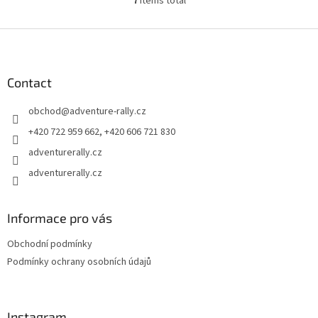
7
items total
L
i
s
F
t
o
i
o
n
t
Contact
g
e
c
obchod
@
adventure-rally.cz
r
o
n
+420 722 959 662, +420 606 721 830
t
adventurerally.cz
r
o
adventurerally.cz
l
s
Informace pro vás
Obchodní podmínky
Podmínky ochrany osobních údajů
Instagram