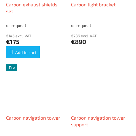
Carbon exhaust shields
Carbon light bracket
set
on request
on request
€145 excl. VAT
€736 excl. VAT
€175
€890
Add to cart
Tip
Carbon navigation tower
Carbon navigation tower
support