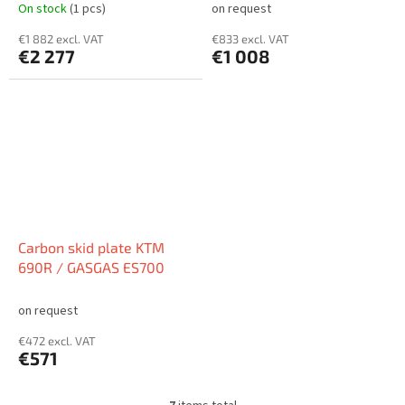
On stock
(1 pcs)
on request
€1 882 excl. VAT
€833 excl. VAT
€2 277
€1 008
Carbon skid plate KTM
690R / GASGAS ES700
on request
€472 excl. VAT
€571