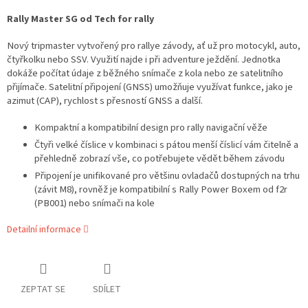
Rally Master SG od Tech for rally
Nový tripmaster vytvořený pro rallye závody, ať už pro motocykl, auto,
čtyřkolku nebo SSV. Využití najde i při adventure ježdění. Jednotka
dokáže počítat údaje z běžného snímače z kola nebo ze satelitního
přijímače. Satelitní připojení (GNSS) umožňuje využívat funkce, jako je
azimut (CAP), rychlost s přesností GNSS a další.
Kompaktní a kompatibilní design pro rally navigační věže
Čtyři velké číslice v kombinaci s pátou menší číslicí vám čitelně a
přehledně zobrazí vše, co potřebujete vědět během závodu
Připojení je unifikované pro většinu ovladačů dostupných na trhu
(závit M8), rovněž je kompatibilní s Rally Power Boxem od f2r
(PB001) nebo snímači na kole
Detailní informace
ZEPTAT SE
SDÍLET