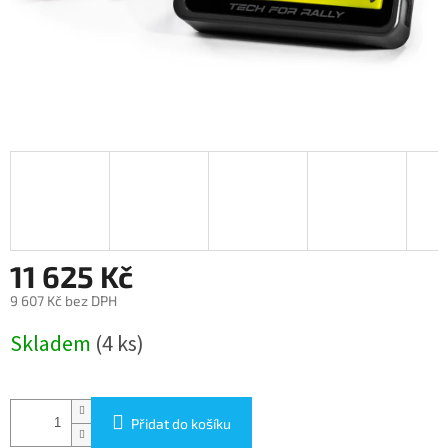
11 625 Kč
9 607 Kč bez DPH
Měrná
Skladem
(4 ks)
cena:
Přidat do košíku