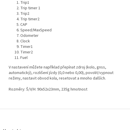
Trip1
Trip timer 1
Trip2
Trip timer2
CAP
Speed/MaxSpeed
Odometer
Clock
Timer1
Timer2
Fuel
V nastavení můžete například přepínat zdroj (kolo, gnss,
automatický), rozlišení jízdy (0,0 nebo 0,00), povolit/vypnout
režimy, nastavit obvod kola, resetovat a mnoho dalších.
Rozměry: Š/V/H: 90x52x23mm, 235g hmotnost
Z
á
p