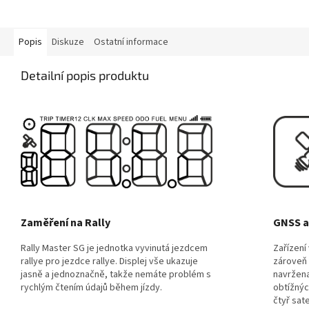
Popis
Diskuze
Ostatní informace
Detailní popis produktu
Zaměření na Rally
GNSS a
Rally Master SG je jednotka vyvinutá jezdcem
Zařízení
rallye pro jezdce rallye. Displej vše ukazuje
zároveň 
jasně a jednoznačně, takže nemáte problém s
navržena
rychlým čtením údajů během jízdy.
obtížnýc
čtyř sat