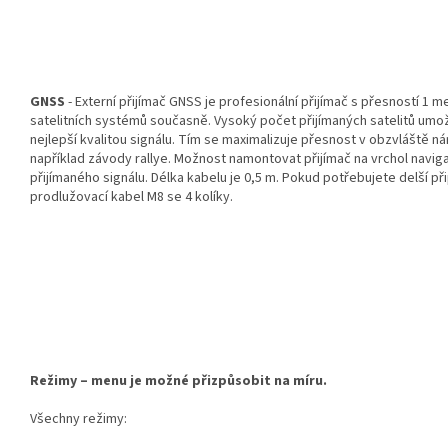
GNSS
- Externí přijímač GNSS je profesionální přijímač s přesností 1 m
satelitních systémů současně. Vysoký počet přijímaných satelitů umožň
nejlepší kvalitou signálu. Tím se maximalizuje přesnost v obzvláště 
například závody rallye. Možnost namontovat přijímač na vrchol naviga
přijímaného signálu. Délka kabelu je 0,5 m. Pokud potřebujete delší př
prodlužovací kabel M8 se 4 kolíky.
Režimy – menu je možné přizpůsobit na míru.
Všechny režimy: