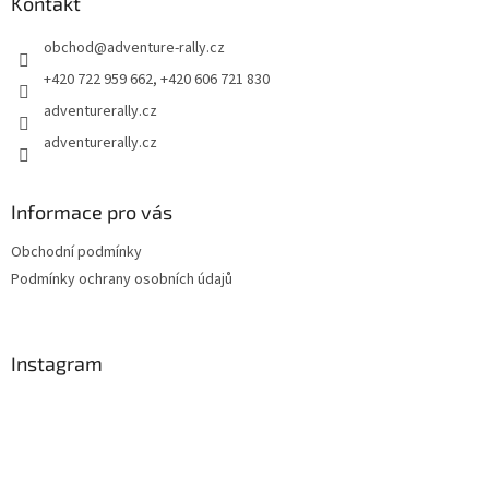
a
Kontakt
t
obchod
@
adventure-rally.cz
í
+420 722 959 662, +420 606 721 830
adventurerally.cz
adventurerally.cz
Informace pro vás
Obchodní podmínky
Podmínky ochrany osobních údajů
Instagram