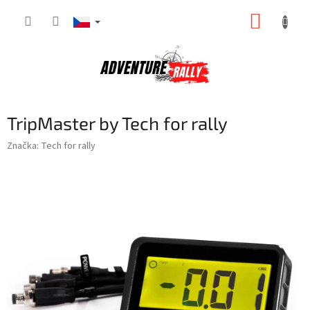
Přejít
NÁKUP
na
obsah
KOŠÍK
TripMaster by Tech for rally
Značka:
Tech for rally