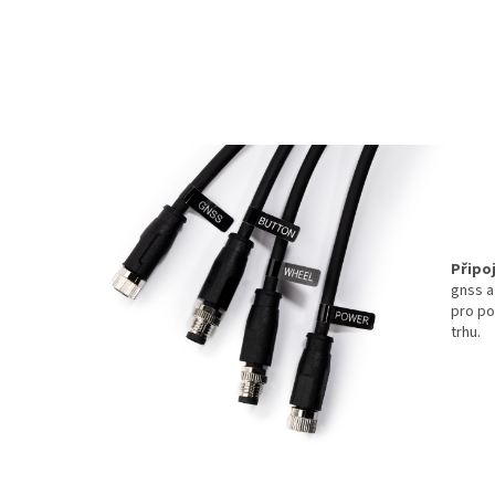
Připo
gnss a
pro po
trhu.