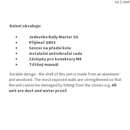
na 1 met
Balení obsahuje:
Jednotka Rally Master SG
Přijímač GNSS
Senzor na přední kolo
Instalační antivibrační sada
Záslepky pro konektory M8
Tištěný manuál
Durable design - the shell of this unit is made from an aluminium
and anodized. The most exposed walls are strengthened so that
the unit cannot be damaged by hitting from the stones e.g.
All
unit are dust and water proof.