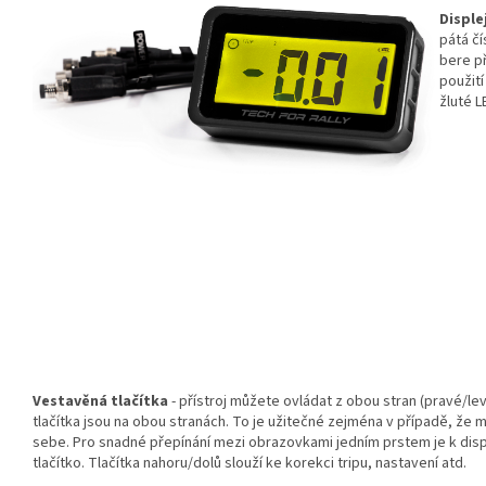
Disple
pátá čí
bere př
použití
žluté L
Vestavěná tlačítka
- přístroj můžete ovládat z obou stran (pravé/le
tlačítka jsou na obou stranách. To je užitečné zejména v případě, že 
sebe. Pro snadné přepínání mezi obrazovkami jedním prstem je k disp
tlačítko. Tlačítka nahoru/dolů slouží ke korekci tripu, nastavení atd.