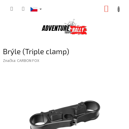
Přejít
NÁKUP
na
obsah
KOŠÍK
Brýle (Triple clamp)
Značka:
CARBON FOX