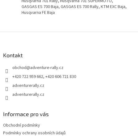
Husqvarna 701 Rally, Husqvarna 701 SUPERMOTO,
GASGAS ES 700 Baja, GASGAS ES 700 Rally, KTM EXC Baja,
Husqvarna FE Baja
Z
á
p
a
Kontakt
t
obchod
@
adventure-rally.cz
í
+420 722 959 662, +420 606 721 830
adventurerally.cz
adventurerally.cz
Informace pro vás
Obchodní podmínky
Podmínky ochrany osobních údajů