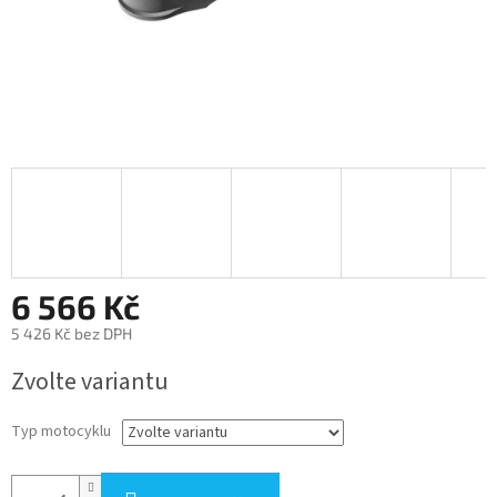
6 566 Kč
5 426 Kč bez DPH
Měrná
Zvolte variantu
cena:
Typ motocyklu